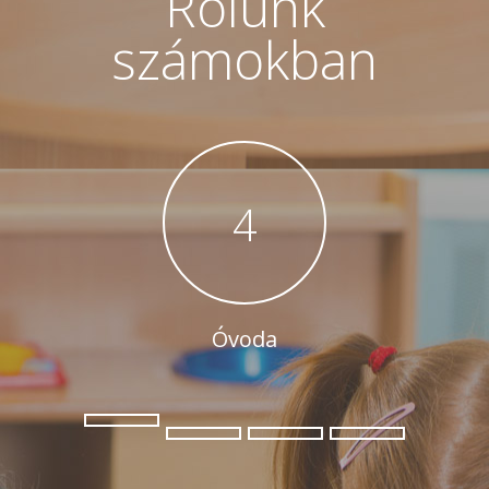
Rólunk
számokban
4
Óvoda