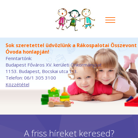
Sok szeretettel üdvözlünk a Rákospalotai Összevont
Óvoda honlapján!
Fenntartónk:
Budapest Főváros XV. kerületi Önkormányzat
1153. Budapest, Bocskai utca 1-3.
Telefon: 06/1 305 3100
Közzététel
A friss híreket keresed?