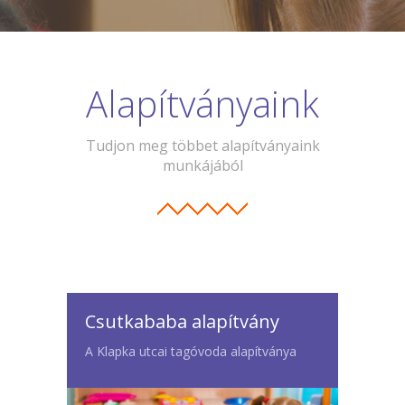
Alapítványaink
Tudjon meg többet alapítványaink
munkájából
Csutkababa alapítvány
A Klapka utcai tagóvoda alapítványa