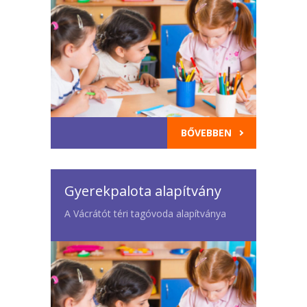
BŐVEBBEN
Gyerekpalota alapítvány
A Vácrátót téri tagóvoda alapítványa