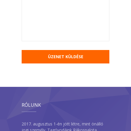
RÓLUNK
2017. augusztus 1-én jött létre, mint önálló
jogi személy. Tagóvodáink Rákospalota