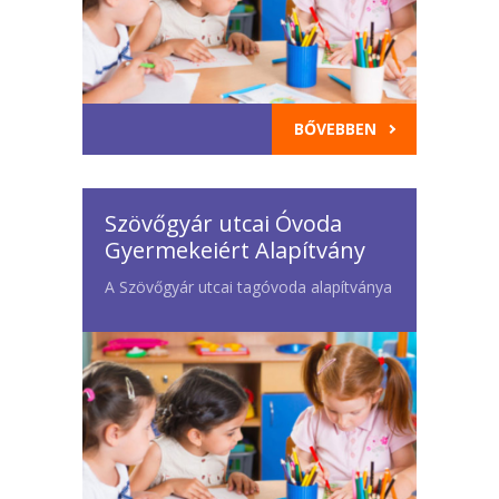
BŐVEBBEN
Szövőgyár utcai Óvoda
Gyermekeiért Alapítvány
A Szövőgyár utcai tagóvoda alapítványa