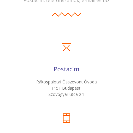
Postacím, telefonszámok, e-mail és fax
Postacím
Rákospalotai Összevont Óvoda
1151 Budapest,
Szövőgyár utca 24.