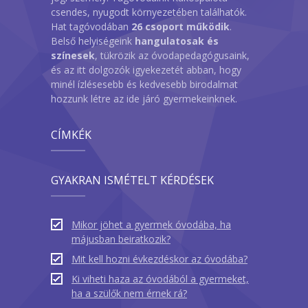
csendes, nyugodt környezetében találhatók.
Hat tagóvodában
26 csoport működik
.
Belső helyiségeink
hangulatosak és
színesek
, tükrözik az óvodapedagógusaink,
és az itt dolgozók igyekezetét abban, hogy
minél ízlésesebb és kedvesebb birodalmat
hozzunk létre az ide járó gyermekeinknek.
CÍMKÉK
GYAKRAN ISMÉTELT KÉRDÉSEK
Mikor jöhet a gyermek óvodába, ha
májusban beiratkozik?
Mit kell hozni évkezdéskor az óvodába?
Ki viheti haza az óvodából a gyermeket,
ha a szülők nem érnek rá?