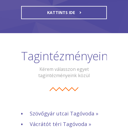
KATTINTS IDE
Tagintézményeink
Kérem válasszon egyet
tagintézményeink közül
Szövőgyár utcai Tagóvoda »
Vácrátót téri Tagóvoda »