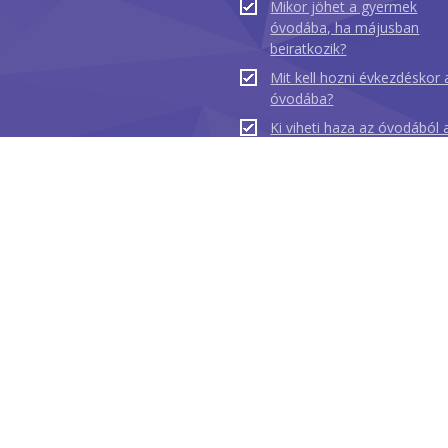
Mikor jöhet a gyermek
óvodába, ha májusban
beiratkozik?
Mit kell hozni évkezdéskor 
óvodába?
Ki viheti haza az óvodából 
gyermeket, ha a szülők ne
érnek rá?
Főváros XV. kerületi Önkormányzat Rákospalotai Összevont Óvoda 