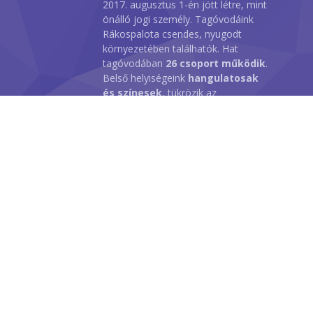
2017. augusztus 1-én jött létre, mint
önálló jogi személy. Tagóvodáink
Rákospalota csendes, nyugodt
környezetében találhatók. Hat
tagóvodában
26 csoport működik
.
Belső helyiségeink
hangulatosak
és színesek
, tükrözik az
óvodapedagógusaink, és az itt
dolgozók igyekezetét abban, hogy
minél ízlésesebb és kedvesebb
birodalmat hozzunk létre az ide járó
gyermekeinknek.
Copyright © 2018 Budapest 