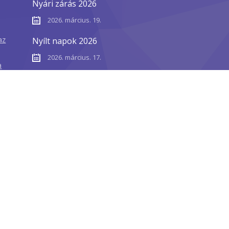
Nyári zárás 2026
2026. március. 19.
az
Nyílt napok 2026
2026. március. 17.
a
m
|
Impresszum
|
Adatvédelem