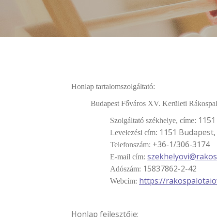
Honlap tartalomszolgáltató:
Budapest Főváros XV. Kerületi Rákospa
1151
Szolgáltató székhelye, címe:
1151 Budapest, 
Levelezési cím:
+36-1/306-3174
Telefonszám:
szekhelyovi@rakos
E-mail cím:
15837862-2-42
Adószám:
https://rakospalotaio
Webcím:
Honlap fejlesztője: