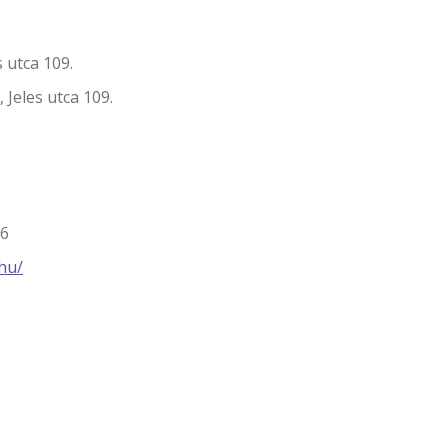
tca 109.
les utca 109.
6
hu/