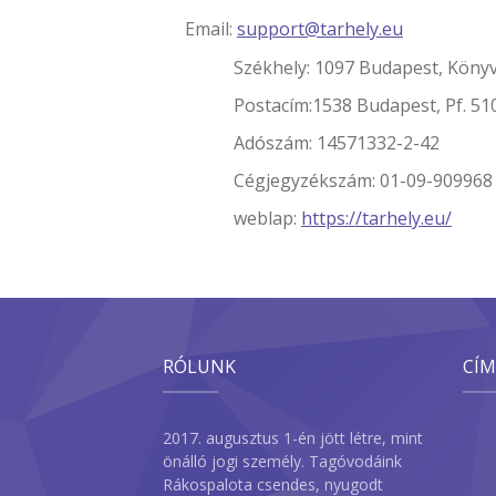
Email:
support@tarhely.eu
Székhely: 1097 Budapest, Könyves
Postacím:1538 Budapest, Pf. 
Adószám: 14571332-2-42
Cégjegyzékszám: 01-09-909968
weblap:
https://tarhely.eu/
RÓLUNK
CÍM
2017. augusztus 1-én jött létre, mint
önálló jogi személy. Tagóvodáink
Rákospalota csendes, nyugodt