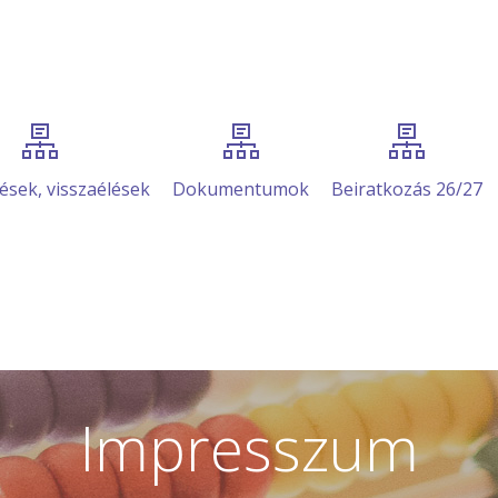
ések, visszaélések
Dokumentumok
Beiratkozás 26/27
Impresszum