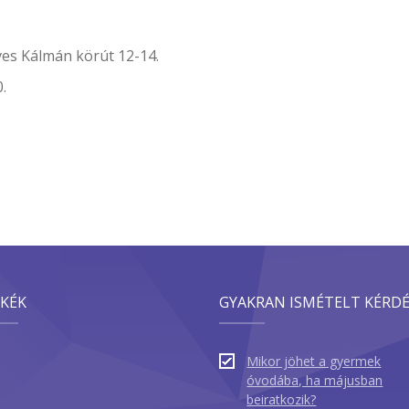
 Kálmán körút 12-14.
510.
KÉK
GYAKRAN ISMÉTELT KÉRD
Mikor jöhet a gyermek
óvodába, ha májusban
beiratkozik?